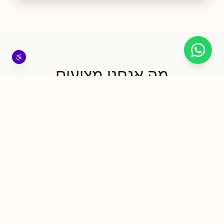
אנו משתמשים בקובצי Cookie כדי לשפר את חוויית הגלישה שלך, בהתאם לחוק
המחשבים, תשנ"ה-1995 (חוק 17). על ידי לחיצה על "אני מסכים/ה", את/ה
מסכים/ה לשימוש שלנו בקובצי Cookie.
מדיניות פרטיות
אני מסכים/ה
לא מעוניין/ת
מה אנחנו מציעים
בגרות
מסגרת מלאה
אקסטרנית
לתלמידי חטיבת ביניים
ותיכון
לימודים בעברית, בגרות
רשמית של משרד החינוך